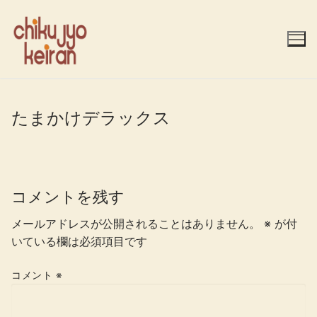
コ
ン
テ
ン
ツ
へ
ス
たまかけデラックス
キ
ッ
プ
コメントを残す
メールアドレスが公開されることはありません。
※
が付
いている欄は必須項目です
コメント
※