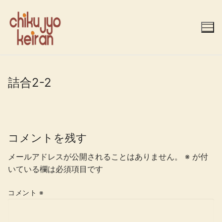
コ
ン
テ
ン
ツ
へ
ス
詰合2-2
キ
ッ
プ
コメントを残す
メールアドレスが公開されることはありません。
※
が付
いている欄は必須項目です
コメント
※