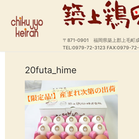
コ
ン
テ
ン
ツ
〒871-0901 福岡県築上郡上毛町成
へ
TEL:0979-72-3123 FAX:0979-72
ス
キ
ッ
20futa_hime
プ