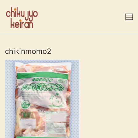
コ
ン
テ
ン
ツ
へ
ス
chikinmomo2
キ
ッ
プ