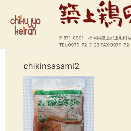
コ
ン
テ
ン
ツ
〒871-0901 福岡県築上郡上毛町成
へ
TEL:0979-72-3123 FAX:0979-72
ス
キ
ッ
chikinsasami2
プ