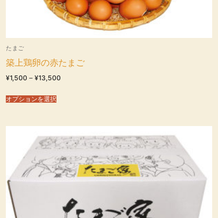
たまご
築上鶏卵の赤たまご
価
¥
1,500
–
¥
13,500
格
帯:
¥1,500
オプションを選択
–
¥13,500