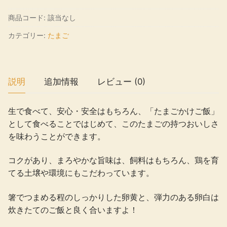
し
飼
商品コード:
該当なし
い
カテゴリー:
たまご
た
ま
ご
「か
説明
追加情報
レビュー (0)
ぐ
や
生で食べて、安心・安全はもちろん、「たまごかけご飯」
ひ
として食べることではじめて、このたまごの持つおいしさ
め」
を味わうことができます。
個
コクがあり、まろやかな旨味は、飼料はもちろん、鶏を育
てる土壌や環境にもこだわっています。
箸でつまめる程のしっかりした卵黄と、弾力のある卵白は
炊きたてのご飯と良く合いますよ！