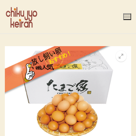
コ
ン
テ
ン
ツ
へ
ス
キ
ッ
プ