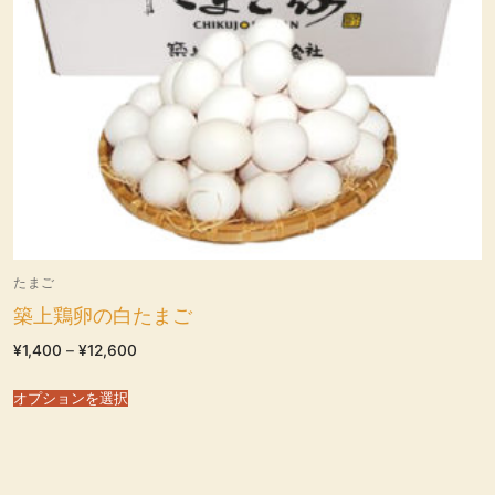
たまご
築上鶏卵の白たまご
価
¥
1,400
–
¥
12,600
格
帯:
¥1,400
オプションを選択
–
¥12,600