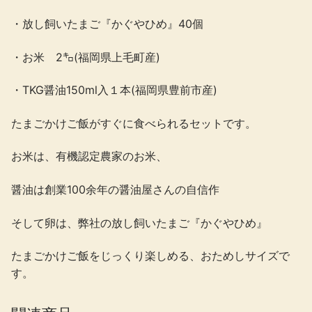
「TKG
・放し飼いたまご『かぐやひめ』40個
米
2
・お米 2㌔(福岡県上毛町産)
㌔
セ
・TKG醤油150ml入１本(福岡県豊前市産)
ッ
ト」
たまごかけご飯がすぐに食べられるセットです。
個
お米は、有機認定農家のお米、
醤油は創業100余年の醤油屋さんの自信作
そして卵は、弊社の放し飼いたまご『かぐやひめ』
たまごかけご飯をじっくり楽しめる、おためしサイズで
す。