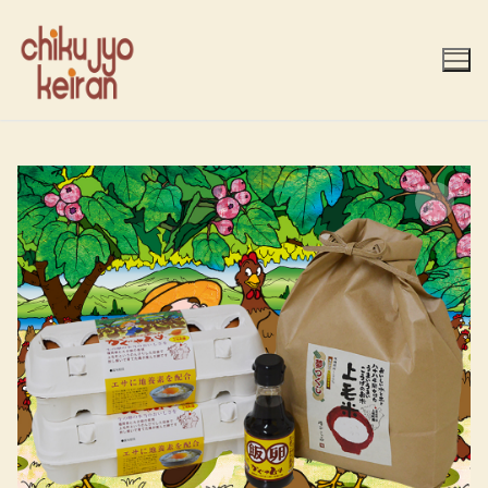
コ
ン
テ
ン
ツ
へ
ス
キ
ッ
プ