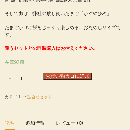
そして卵は、弊社の放し飼いたまご『かぐやひめ』
たまごかけご飯をじっくり楽しめる、おためしサイズで
す。
違うセットとの同時購入はお控えください。
在庫97個
詰
お買い物カゴに追加
-
+
め
合
カテゴリー:
詰合せセット
わ
せ
セ
ッ
説明
追加情報
レビュー (0)
ト