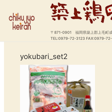
コ
ン
テ
ン
ツ
〒871-0901 福岡県築上郡上毛町成
へ
TEL:0979-72-3123 FAX:0979-72
ス
キ
ッ
yokubari_set2
プ