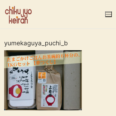
コ
ン
テ
ン
ツ
へ
ス
yumekaguya_puchi_b
キ
ッ
プ